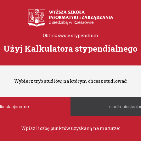
Oblicz swoje stypendium
Użyj Kalkulatora stypendialnego
Wybierz tryb studiów, na którym chcesz studiować:
dia stacjonarne
studia niestacj
Wpisz liczbę punktów uzyskaną na maturze: